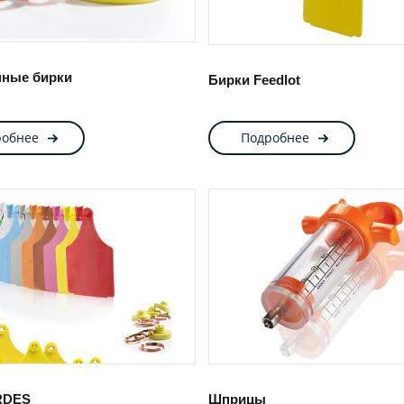
нные бирки
Бирки Feedlot
робнее
Подробнее
RDES
Шприцы