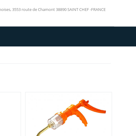
inoises, 3553 route de Chamont 38890 SAINT CHEF -FRANCE